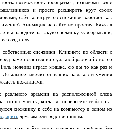
ность, возможность пообщаться, познакомиться с
омышленников и просто расширить круг своих
ловами, сайт-конструктор снежинок работает как
е именно? Анимация на сайте не простая. Каждая
сли вы наведёте на такую снежинку курсор мыши,
её создателя.
 собственные снежинки. Кликните по области с
перед вами появится виртуальной рабочий стол со
Роль ножниц играет мышка, ею вы то как раз и
. Остальное зависит от ваших навыков и умения
 владеть ножницами.
е реального времени на расположенной слева
ь, что получится, когда вы перенесёте свой опыт
шуюся снежинку к себе на компьютер в одном из
подарить
друзьям или родственникам.
ерами, создавайте свои шедевры и приближайте