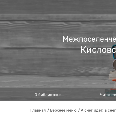
Межпоселенчес
Кисловс
О библиотеке
Читател
Главная
Верхнее меню
А снег идет, а снег