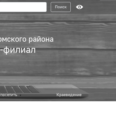
Поисковый запрос
Поиск
омского района
а-филиал
посетить
Краеведение