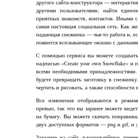
другого сайта-конструктора — интерактив
другими пользователями, найти един
приятных знакомств, контактов. Иными с
самая настоящая социальная сеть. Как ж
падающая снежинка — чья-то работа и, е
появится всплывающее окошко с данными 
С помощью сервиса вы можете создавать
надписью «Сreаte your own Snowflake» и 
всеми необходимыми принадлежностями. 
будете превращать заготовку в снежинку
чертить и рисовать, а также способности
Все изменения отображаются в режим
превью, так что вы заранее можете видет
на бумагу. Вы можете скачать понравив
двух доступных форматов — png и gif, и
Заходите на сайт, вдохновляйтесь прим