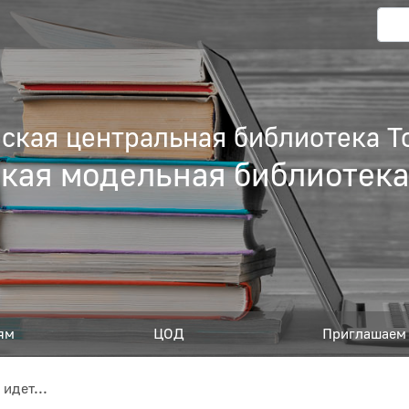
кая центральная библиотека Т
кая модельная библиотек
ям
ЦОД
Приглашаем 
 идет...