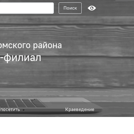
Поисковый запрос
Поиск
омского района
а-филиал
посетить
Краеведение