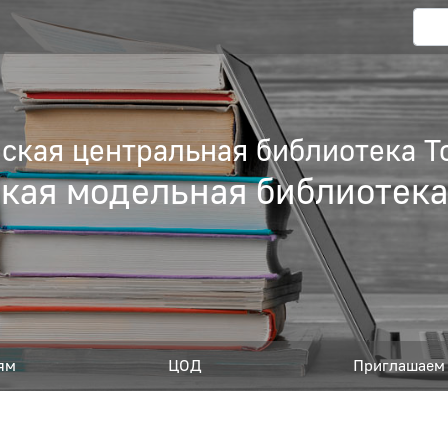
кая центральная библиотека Т
кая модельная библиотек
ям
ЦОД
Приглашаем 